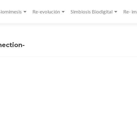
Biomímesis
Re-evolución
Simbiosis Biodigital
Re- im
nection-